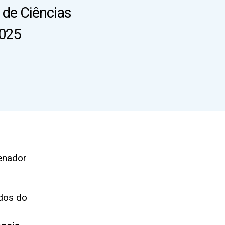
 de Ciências
2025
enador
ados do