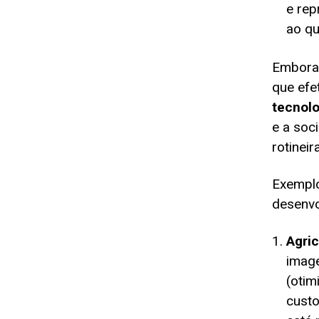
e rep
ao qu
Embora 
que efe
tecnolo
e a soc
rotineir
Exemplo
desenvo
Agric
image
(otim
custo