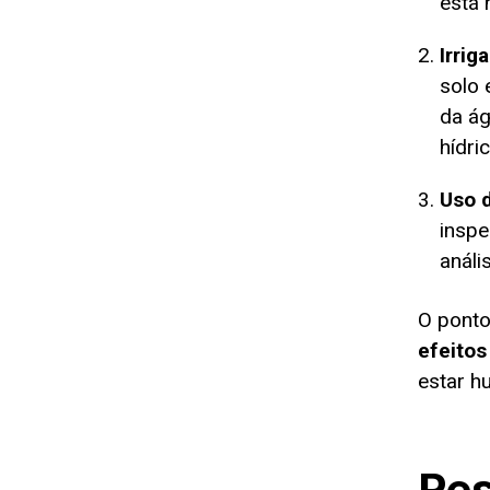
está 
Irrig
solo 
da ág
hídri
Uso 
inspe
análi
O ponto
efeitos
estar h
Res