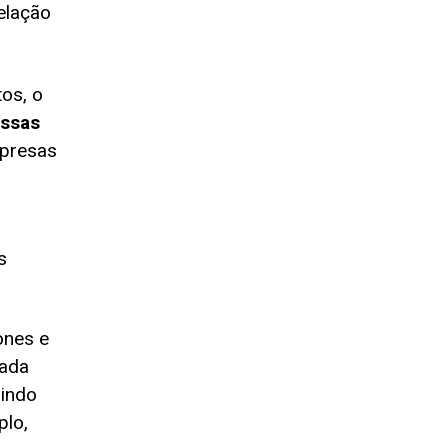
elação
os, o
ssas
mpresas
s
ones e
zada
zindo
plo,