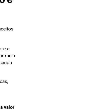
ceitos
bre a
or meio
isando
cas,
ia valor