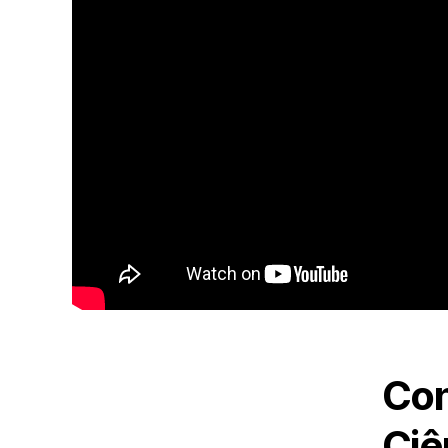
Con
Ciê