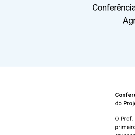
Conferência
Agr
Confere
do Proj
O Prof.
primeir