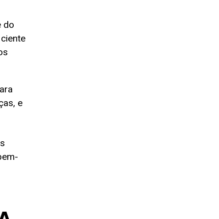
e do
iciente
os
ara
ças, e
os
 bem-
 A