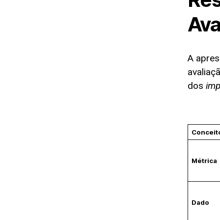
Ava
A apres
avaliaç
dos
imp
Conceit
Métrica
Dado