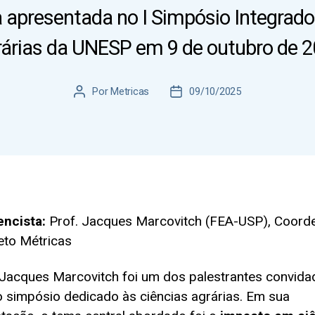
 apresentada no I Simpósio Integrado
árias da UNESP em 9 de outubro de 
Por
Metricas
09/10/2025
Autor
Data
do
de
post
publicação
ncista:
Prof. Jacques Marcovitch (FEA-USP), Coord
eto Métricas
 Jacques Marcovitch foi um dos palestrantes convid
o simpósio dedicado às ciências agrárias. Em sua