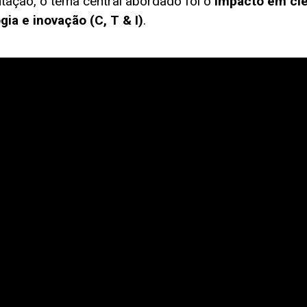
tação, o tema central abordado foi o
impacto em ciê
gia e inovação (C, T & I)
.