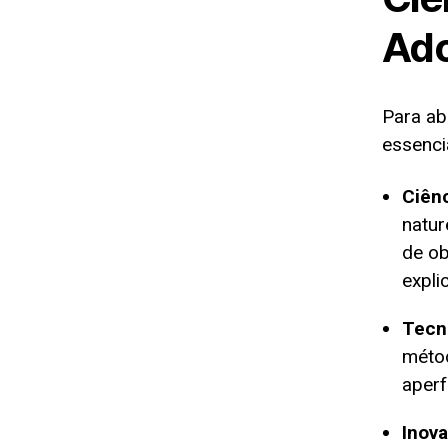
Ad
Para ab
essenci
Ciênc
natur
de ob
expli
Tecn
métod
aperf
Inov