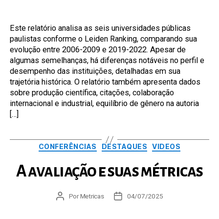
do
de
post
publicação
Este relatório analisa as seis universidades públicas
paulistas conforme o Leiden Ranking, comparando sua
evolução entre 2006-2009 e 2019-2022. Apesar de
algumas semelhanças, há diferenças notáveis no perfil e
desempenho das instituições, detalhadas em sua
trajetória histórica. O relatório também apresenta dados
sobre produção científica, citações, colaboração
internacional e industrial, equilíbrio de gênero na autoria
[…]
Categorias
CONFERÊNCIAS
DESTAQUES
VIDEOS
A avaliação e suas métricas
Autor
Por
Metricas
Data
04/07/2025
do
de
post
publicação