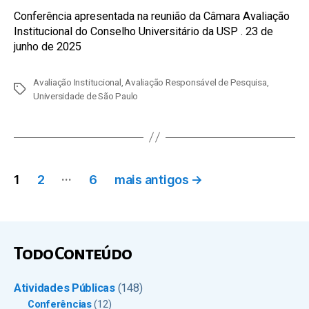
Conferência apresentada na reunião da Câmara Avaliação
Institucional do Conselho Universitário da USP . 23 de
junho de 2025
Avaliação Institucional
,
Avaliação Responsável de Pesquisa
,
Tags
Universidade de São Paulo
Paginação
…
1
2
6
mais antigos
→
de
posts
Todo Conteúdo
Atividades Públicas
(148)
Conferências
(12)