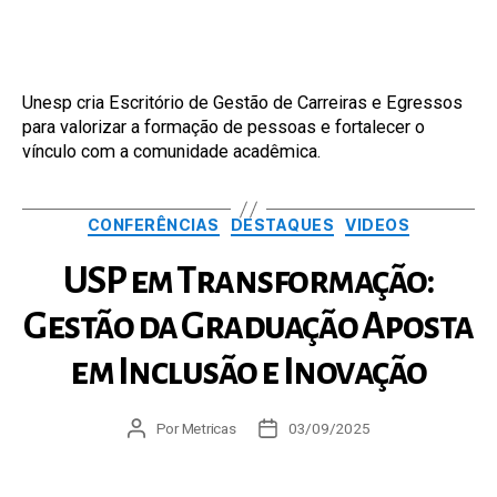
post
publicação
Unesp cria Escritório de Gestão de Carreiras e Egressos
para valorizar a formação de pessoas e fortalecer o
vínculo com a comunidade acadêmica.
Categorias
CONFERÊNCIAS
DESTAQUES
VIDEOS
USP em Transformação:
Gestão da Graduação Aposta
em Inclusão e Inovação
Autor
Por
Metricas
Data
03/09/2025
do
de
post
publicação