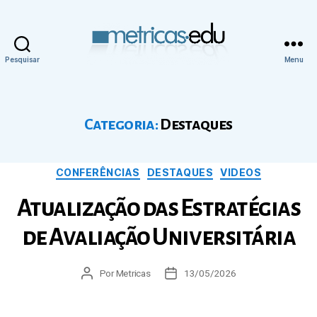
Pesquisar
Menu
Metricas.edu
Categoria:
Destaques
Categorias
CONFERÊNCIAS
DESTAQUES
VIDEOS
Atualização das Estratégias
de Avaliação Universitária
Autor
Por
Metricas
Data
13/05/2026
do
de
post
publicação