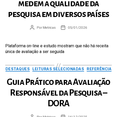
medem a qualidade da
pesquisa em diversos países
Autor
Por
Metricas
Data
05/01/2026
do
de
post
publicação
Plataforma on-line e estudo mostram que não há receita
única de avaliação a ser seguida
Categorias
DESTAQUES
LEITURAS SELECIONADAS
REFERÊNCIA
Guia Prático para Avaliação
Responsável da Pesquisa –
DORA
Autor
Por
Metricas
Data
16/12/2025