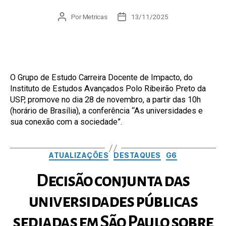
Autor
Por
Metricas
Data
13/11/2025
do
de
post
publicação
O Grupo de Estudo Carreira Docente de Impacto, do
Instituto de Estudos Avançados Polo Ribeirão Preto da
USP, promove no dia 28 de novembro, a partir das 10h
(horário de Brasília), a conferência “As universidades e
sua conexão com a sociedade”.
Categorias
ATUALIZAÇÕES
DESTAQUES
G6
Decisão conjunta das
universidades públicas
sediadas em São Paulo sobre