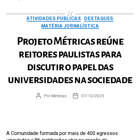
Categorias
ATIVIDADES PÚBLICAS
DESTAQUES
MATÉRIA JORNALÍSTICA
Projeto Métricas reúne
reitores paulistas para
discutir o papel das
universidades na sociedade
Autor
Por
Metricas
Data
07/10/2025
do
de
post
publicação
A Comunidade formada por mais de 400 egressos