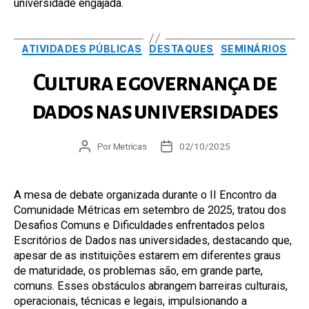
universidade engajada.
Categorias
ATIVIDADES PÚBLICAS
DESTAQUES
SEMINÁRIOS
Cultura e governança de
dados nas universidades
Autor
Por
Metricas
Data
02/10/2025
do
de
post
publicação
A mesa de debate organizada durante o II Encontro da
Comunidade Métricas em setembro de 2025, tratou dos
Desafios Comuns e Dificuldades enfrentados pelos
Escritórios de Dados nas universidades, destacando que,
apesar de as instituições estarem em diferentes graus
de maturidade, os problemas são, em grande parte,
comuns. Esses obstáculos abrangem barreiras culturais,
operacionais, técnicas e legais, impulsionando a