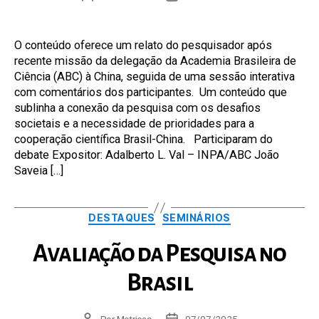
do
de
post
publicação
O conteúdo oferece um relato do pesquisador após
recente missão da delegação da Academia Brasileira de
Ciência (ABC) à China, seguida de uma sessão interativa
com comentários dos participantes. Um conteúdo que
sublinha a conexão da pesquisa com os desafios
societais e a necessidade de prioridades para a
cooperação científica Brasil-China. Participaram do
debate Expositor: Adalberto L. Val – INPA/ABC João
Saveia […]
Categorias
DESTAQUES
SEMINÁRIOS
Avaliação da Pesquisa no
Brasil
Autor
Por
Metricas
Data
07/07/2025