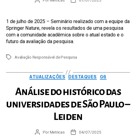
do
de
post
publicação
1 de julho de 2025 – Seminário realizado com a equipe da
Springer Nature, revela os resultados de uma pesquisa
com a comunidade acadêmica sobre o atual estado e o
futuro da avaliação da pesquisa.
Tags
Avaliação Responsável de Pesquisa
Categorias
ATUALIZAÇÕES
DESTAQUES
G6
Análise do histórico das
universidades de São Paulo –
Leiden
Autor
Por
Metricas
Data
04/07/2025