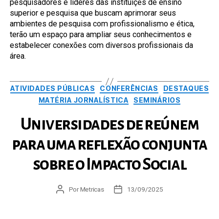
pesquisadores e líderes das instituiçẽs de ensino
superior e pesquisa que buscam aprimorar seus
ambientes de pesquisa com profissionalismo e ética,
terão um espaço para ampliar seus conhecimentos e
estabelecer conexões com diversos profissionais da
área.
Categorias
ATIVIDADES PÚBLICAS
CONFERÊNCIAS
DESTAQUES
MATÉRIA JORNALÍSTICA
SEMINÁRIOS
Universidades de reúnem
para uma reflexão conjunta
sobre o Impacto Social
Autor
Por
Metricas
Data
13/09/2025
do
de
post
publicação