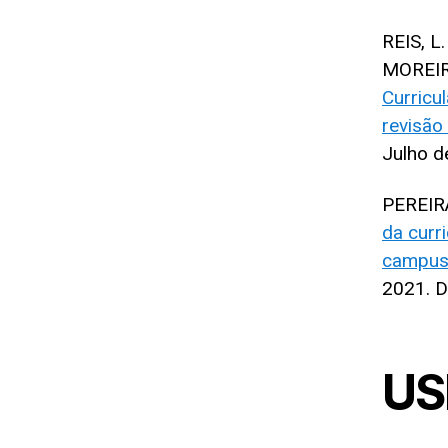
REIS, L.
MOREIRA
Curricu
revisão 
Julho d
PEREIRA
da curr
campus
2021. D
US