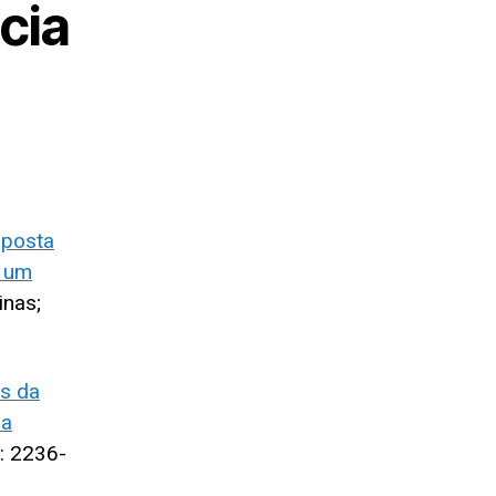
cia
oposta
: um
inas;
os da
da
N: 2236-