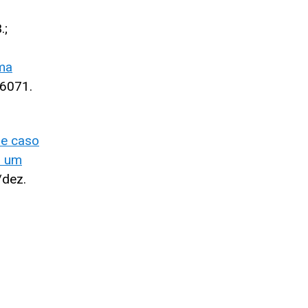
.;
uma
86071.
de caso
m um
/dez.