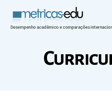
Desempenho acadêmico e comparações internacion
Metricas.edu
Curricu