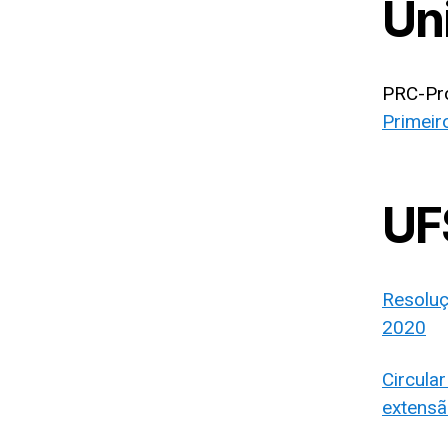
Un
PRC-Pr
Primeir
UF
Resolu
2020
Circula
extensã