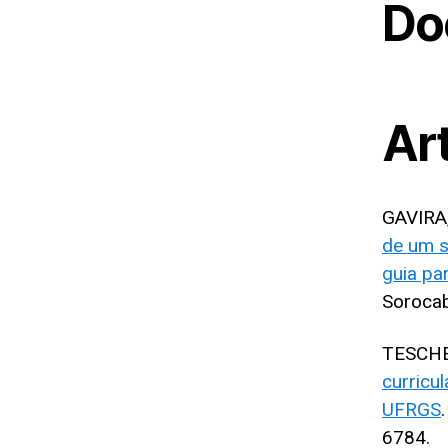
Do
Ar
GAVIRA,
de um s
guia pa
Sorocaba
TESCHE,
curricu
UFRGS
6784.