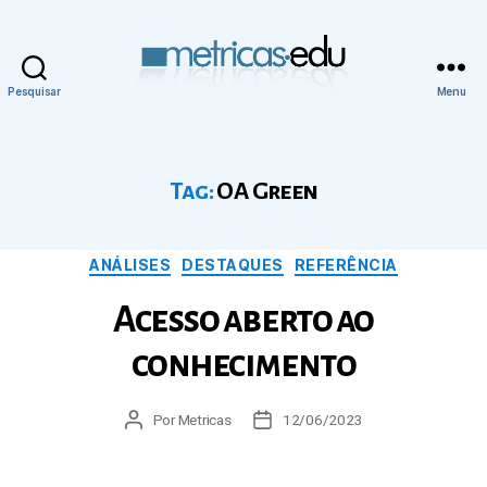
Pesquisar
Menu
Metricas.edu
Tag:
OA Green
Categorias
ANÁLISES
DESTAQUES
REFERÊNCIA
Acesso aberto ao
conhecimento
Autor
Por
Metricas
Data
12/06/2023
do
de
post
publicação