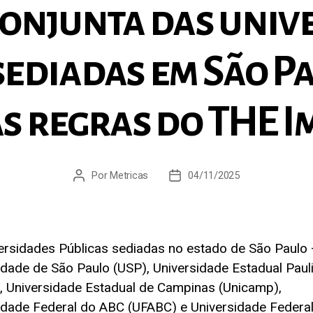
conjunta das univ
sediadas em São P
s regras do THE I
Por
Metricas
04/11/2025
Autor
Data
do
de
post
publicação
ersidades Públicas sediadas no estado de São Paulo
idade de São Paulo (USP), Universidade Estadual Paul
, Universidade Estadual de Campinas (Unicamp),
idade Federal do ABC (UFABC) e Universidade Federa