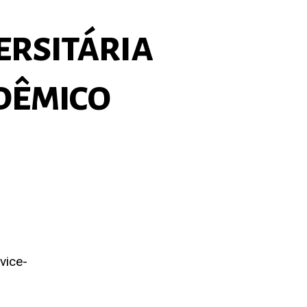
ersitária
dêmico
vice-