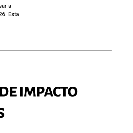
sar a
26. Esta
de impacto
s