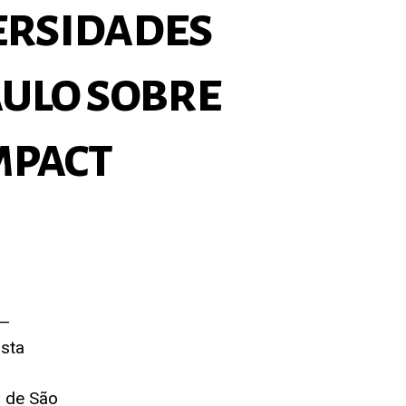
ersidades
aulo sobre
mpact
 —
ista
l de São