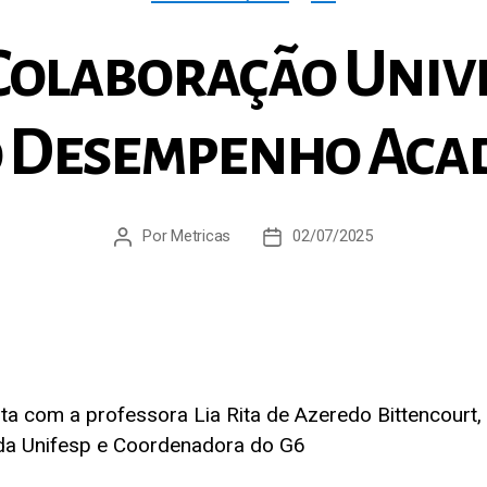
Colaboração Univ
o Desempenho Aca
Por
Metricas
02/07/2025
Autor
Data
do
de
post
publicação
sta com a professora Lia Rita de Azeredo Bittencourt, 
 da Unifesp e Coordenadora do G6