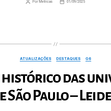
Por
Metricas
01/09/2025
Autor
Data
do
de
post
publicação
Categorias
ATUALIZAÇÕES
DESTAQUES
G6
 histórico das un
e São Paulo – Leid