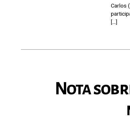
Carlos 
partici
[…]
Nota sobr