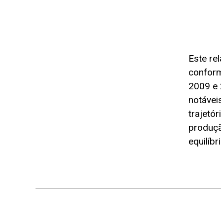
Este rel
conform
2009 e 
notávei
trajetó
produção
equilíbr