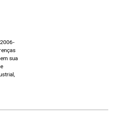
s
 2006-
renças
s em sua
re
strial,