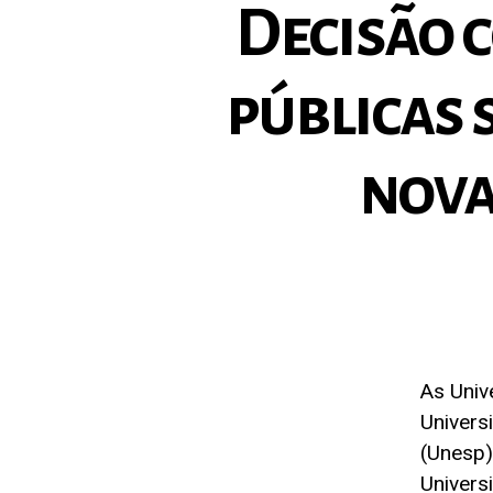
Decisão 
públicas 
nova
As Univ
Univers
(Unesp)
Univers