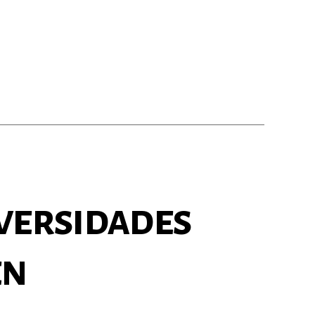
iversidades
en