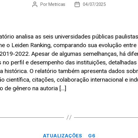
Por
Metricas
04/07/2025
Autor
Data
do
de
post
publicação
atório analisa as seis universidades públicas paulista
e o Leiden Ranking, comparando sua evolução entre
2019-2022. Apesar de algumas semelhanças, há dife
s no perfil e desempenho das instituições, detalhada
ria histórica. O relatório também apresenta dados sob
 científica, citações, colaboração internacional e indu
io de gênero na autoria […]
Categorias
ATUALIZAÇÕES
G6