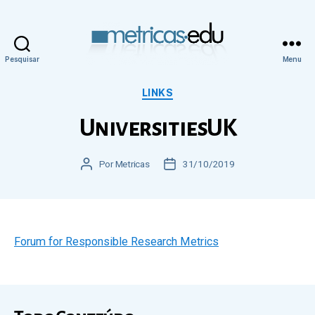
Pesquisar
Menu
Metricas.edu
Categorias
LINKS
UniversitiesUK
Autor
Por
Metricas
Data
31/10/2019
do
de
post
publicação
Forum for Responsible Research Metrics